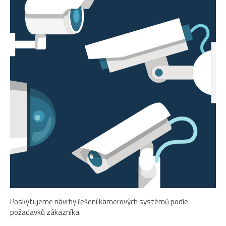
Poskytujeme návrhy řešení kamerových systémů podle
požadavků zákazníka.